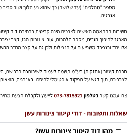
מספר "מהלכים" (עד שלושה) כך שהוא נע הלוך ושוב סביב מ
אנרגיה.
חשיבות ההתאמה האישית לצרכים הינה קריטית בבחירת דוד קיטור 
הארגז להיפוך הגזים, מספר הלהבות, עובי צינורות הגז, קצב יציר
אלו יחד ובנפרד משפיעים על הנצילות ולכן גם על קצב החזר ההש
חברת קיטור (אחזקות) בע"מ תשמח לעמוד לשירותכם ברכישת, ה
לצרכיכם, תוך דגש על תפקוד אופטימלי לחיסכון באנרגיה, הוצאות
צרו עמנו קשר
בטלפון
073-7815921
לייעוץ ולקבלת הצעת מחיר
שאלות ותשובות - דודי קיטור צינורות עשן
מהו דוד קיטור צינורות עשן?